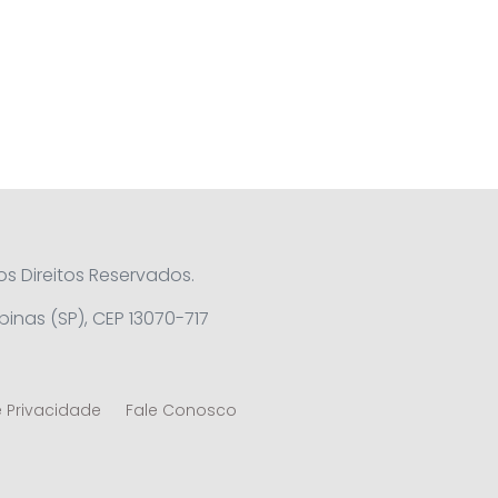
os Direitos Reservados.
inas (SP), CEP 13070-717
e Privacidade
Fale Conosco