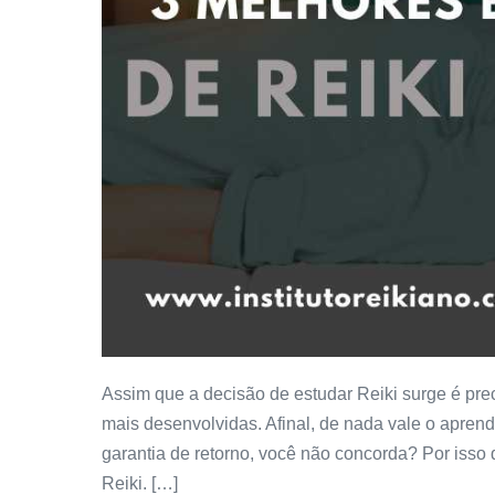
Assim que a decisão de estudar Reiki surge é pre
mais desenvolvidas. Afinal, de nada vale o apren
garantia de retorno, você não concorda? Por isso 
Reiki. […]