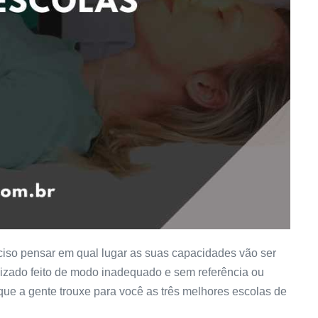
ciso pensar em qual lugar as suas capacidades vão ser
dizado feito de modo inadequado e sem referência ou
que a gente trouxe para você as três melhores escolas de