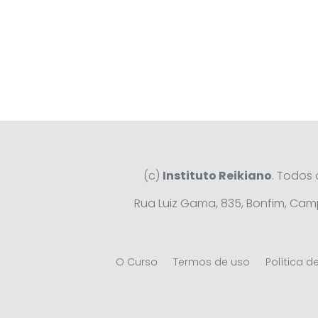
(c)
Instituto Reikiano
. Todos 
Rua Luiz Gama, 835, Bonfim, Camp
O Curso
Termos de uso
Política d