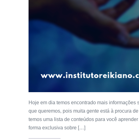
Hoje em dia temos encontrado mais informações s
que queremos, pois muita gente está à procura de 
temos uma lista de conteúdos para você aprender 
forma exclusiva sobre […]