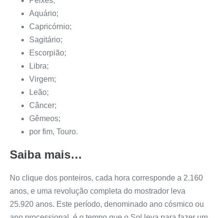
Peixes;
Aquário;
Capricórnio;
Sagitário;
Escorpião;
Libra;
Virgem;
Leão;
Câncer;
Gêmeos;
por fim, Touro.
Saiba mais…
No clique dos ponteiros, cada hora corresponde a 2.160
anos, e uma revolução completa do mostrador leva
25.920 anos. Este período, denominado ano cósmico ou
ano processional, é o tempo que o Sol leva para fazer um