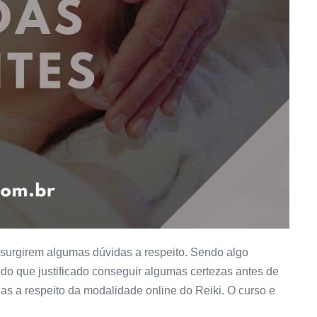
 surgirem algumas dúvidas a respeito. Sendo algo
do que justificado conseguir algumas certezas antes de
as a respeito da modalidade online do Reiki. O curso e