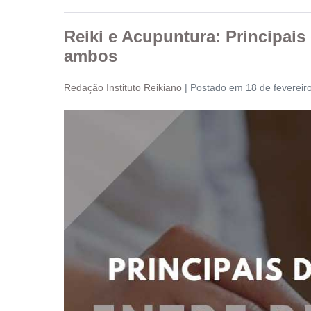
Reiki e Acupuntura: Principais
ambos
Redação Instituto Reikiano
|
Postado em
18 de fevereir