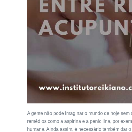
A gente não pode imaginar o mundo de hoje sem as
remédios como a aspirina e a penicilina, por exem
humana. Ainda assim, é necessário também dar o d